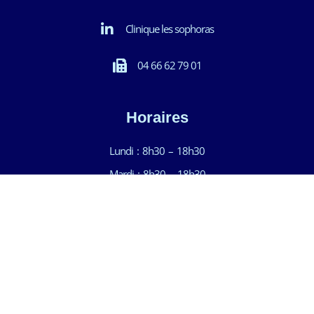
Clinique les sophoras
04 66 62 79 01
Horaires
Lundi : 8h30 – 18h30
Mardi : 8h30 – 18h30
Mercredi : 8h30 – 18h30
Jeudi : 8h30 – 18h30
Vendredi : 8h30 – 18h30
Samedi : 9h – 12h30 et 13h30 – 17h
Demande de renseignements